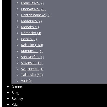
Francúzsko (2)
Chorvátsko (26)
Lichtenštajnsko (3)
Maďarsko (2)
Monako (1)
Nemecko (4)
Poľsko (3)
Rakúsko (164)
Rumunsko (5)
San Maríno (1)
Slovinsko (14)
Švajčiarsko (1)
Taliansko (59)
Vatikán
O mne
Blog
Besedy
Kvíz