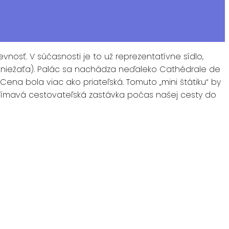
osť. V súčasnosti je to už reprezentatívne sídlo,
cu (kniežaťa). Palác sa nachádza neďaleko Cathédrale de
na bola viac ako priateľská. Tomuto „mini štátiku“ by
zaujímavá cestovateľská zastávka počas našej cesty do