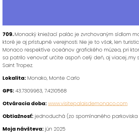
709.
Monacký kniežací palác je zvrchovaným sídlom mona
ktoré je aj prístupné verejnosti. Nie je to však, len t
Monaco respektíve oceánov grafického múzea, pri ktoro
sa patrilo venovať určite aspoň celý deň, aj viacej…my
Saint Tropez.
Lokalita:
Monako, Monte Carlo
GPS:
43.7309963, 7.4210568
Otváracia doba:
www.visitepalaisdemonaco.com
Obtiažnosť:
jednoduchá (zo spomínaného parkoviska cez
Moja návšteva:
jún 2025