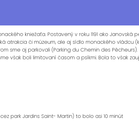
ckého kniežaťa. Postavený v roku 1191 ako Janovská pevn
uristická atrakcia či múzeum, ale aj sídlo monackého vlád
m sme aj parkovali (Parking du Chemin des Pêcheurs). Ce
 sme však boli limitovaní časom a psíkmi. Bola to však 
 park Jardins Saint- Martin) to bolo asi 10 minút