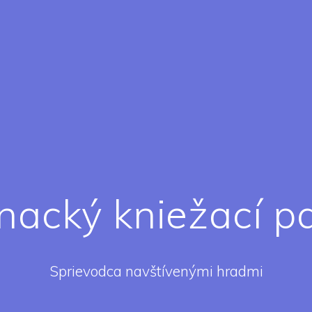
acký kniežací p
Sprievodca navštívenými hradmi