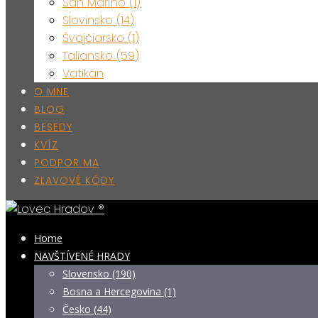
San Maríno (1)
Slovinsko (14)
Švajčiarsko (1)
Taliansko (59)
Vatikán
O MNE
BLOG
BESEDY
KVÍZ
PODPOR MA
ZĽAVOVÉ KÓDY
Home
NAVŠTÍVENÉ HRADY
Slovensko (190)
Bosna a Hercegovina (1)
Česko (44)