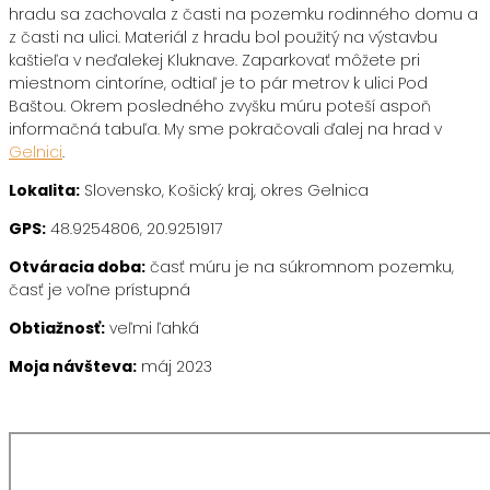
hradu sa zachovala z časti na pozemku rodinného domu a
z časti na ulici. Materiál z hradu bol použitý na výstavbu
kaštieľa v neďalekej Kluknave. Zaparkovať môžete pri
miestnom cintoríne, odtiaľ je to pár metrov k ulici Pod
Baštou. Okrem posledného zvyšku múru poteší aspoň
informačná tabuľa. My sme pokračovali ďalej na hrad v
Gelnici
.
Lokalita:
Slovensko, Košický kraj, okres Gelnica
GPS:
48.9254806, 20.9251917
Otváracia doba:
časť múru je na súkromnom pozemku,
časť je voľne prístupná
Obtiažnosť:
veľmi ľahká
Moja návšteva:
máj 2023