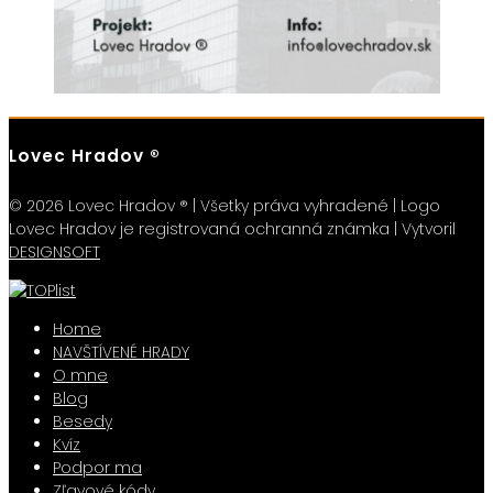
Lovec Hradov ®
© 2026 Lovec Hradov ® | Všetky práva vyhradené | Logo
Lovec Hradov je registrovaná ochranná známka | Vytvoril
DESIGNSOFT
Home
NAVŠTÍVENÉ HRADY
O mne
Blog
Besedy
Kvíz
Podpor ma
Zľavové kódy