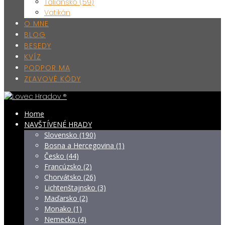
Taliansko (59)
Vatikán
O MNE
BLOG
BESEDY
KVÍZ
PODPOR MA
ZĽAVOVÉ KÓDY
Home
NAVŠTÍVENÉ HRADY
Slovensko (190)
Bosna a Hercegovina (1)
Česko (44)
Francúzsko (2)
Chorvátsko (26)
Lichtenštajnsko (3)
Maďarsko (2)
Monako (1)
Nemecko (4)