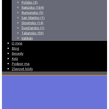
Poľsko (3)
Rakúsko (164)
Rumunsko (5)
San Maríno (1)
Slovinsko (14)
Švajčiarsko (1)
Taliansko (59)
Vatikán
O mne
Blog
Besedy
Kvíz
Podpor ma
Zľavové kódy