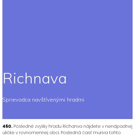
Richnava
Sprievodca navštívenými hradmi
460.
Posledné zvyšky hradu Richanva nájdete v nenápadnej
uličke v rovnomennej obci. Posledná časť muriva tohto