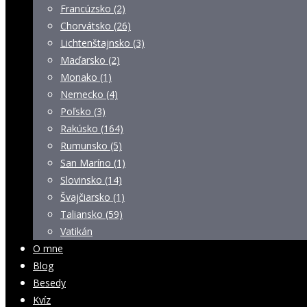
Francúzsko (2)
Chorvátsko (26)
Lichtenštajnsko (3)
Maďarsko (2)
Monako (1)
Nemecko (4)
Poľsko (3)
Rakúsko (164)
Rumunsko (5)
San Maríno (1)
Slovinsko (14)
Švajčiarsko (1)
Taliansko (59)
Vatikán
O mne
Blog
Besedy
Kvíz