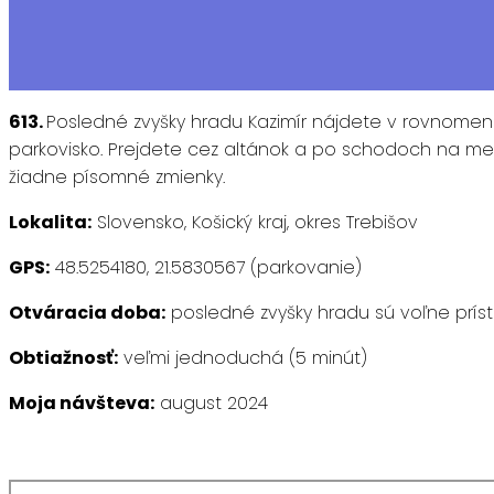
613.
Posledné zvyšky hradu Kazimír nájdete v rovnomenn
parkovisko. Prejdete cez altánok a po schodoch na men
žiadne písomné zmienky.
Lokalita:
Slovensko, Košický kraj, okres Trebišov
GPS:
48.5254180, 21.5830567 (parkovanie)
Otváracia doba:
posledné zvyšky hradu sú voľne prís
Obtiažnosť:
veľmi jednoduchá (5 minút)
Moja návšteva:
august 2024