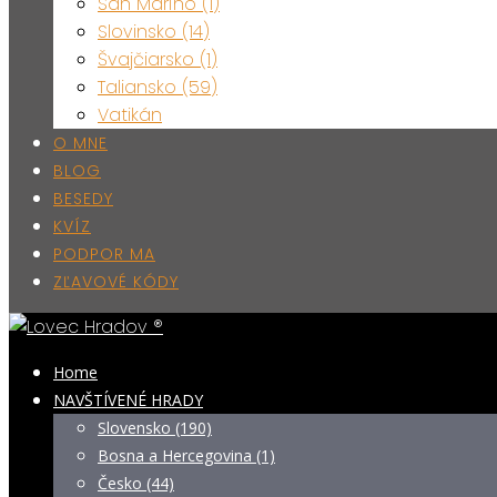
San Maríno (1)
Slovinsko (14)
Švajčiarsko (1)
Taliansko (59)
Vatikán
O MNE
BLOG
BESEDY
KVÍZ
PODPOR MA
ZĽAVOVÉ KÓDY
Home
NAVŠTÍVENÉ HRADY
Slovensko (190)
Bosna a Hercegovina (1)
Česko (44)