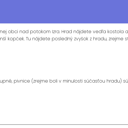
ej obci nad potokom Izra. Hrad nájdete vedľa kostola a 
ší kopček. Tu nájdete posledný zvyšok z hradu, zrejme s
tupné, pivnice (zrejme boli v minulosti súčasťou hradu