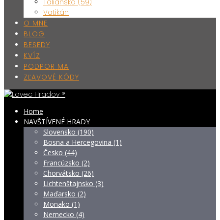
Taliansko (59)
Vatikán
O MNE
BLOG
BESEDY
KVÍZ
PODPOR MA
ZĽAVOVÉ KÓDY
Home
NAVŠTÍVENÉ HRADY
Slovensko (190)
Bosna a Hercegovina (1)
Česko (44)
Francúzsko (2)
Chorvátsko (26)
Lichtenštajnsko (3)
Maďarsko (2)
Monako (1)
Nemecko (4)