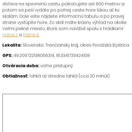
doľava na spevnenú cestu, pokračujete asi 800 metrov a
potom sa peši vydáte po poľnej ceste hore lúkou až ku
skalám. Dole ešte nájdete informačnú tabuľu a po pravej
strane vystúpite hore. Zo skál máte krásny výhľad na okolie.
Veľmi pekné miesto, ktoré som navštívil spolu s hrádkami
Hatné I.
a
Hatné II.
Lokalita:
Slovensko, Trenčiansky kraj, okres Považská Bystrica
GPS:
49.209722138056314, 18.3341733424108
Otváracia doba:
voľne prístupný
Obtiažnosť:
ľahká až stredne ľahká (cca 20 minút)