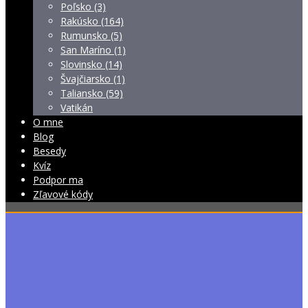
Poľsko (3)
Rakúsko (164)
Rumunsko (5)
San Maríno (1)
Slovinsko (14)
Švajčiarsko (1)
Taliansko (59)
Vatikán
O mne
Blog
Besedy
Kvíz
Podpor ma
Zľavové kódy