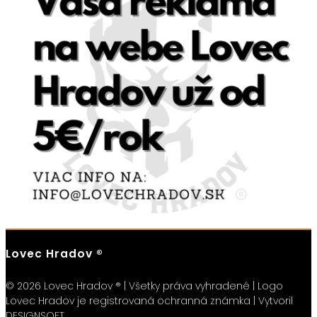
Lovec Hradov ®
© 2026 Lovec Hradov ® | Všetky práva vyhradené | Logo
Lovec Hradov je registrovaná ochranná známka | Vytvoril
DESIGNSOFT