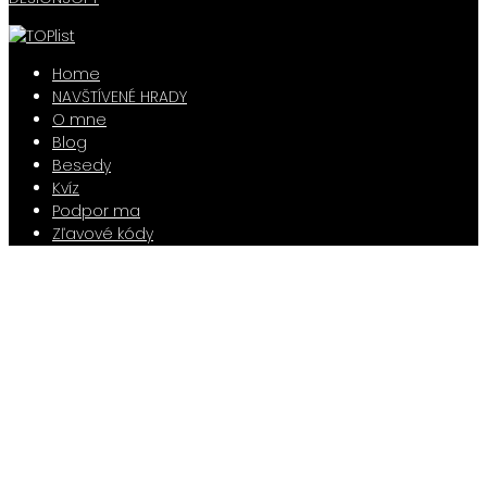
Home
NAVŠTÍVENÉ HRADY
O mne
Blog
Besedy
Kvíz
Podpor ma
Zľavové kódy